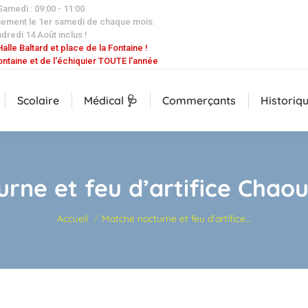
 Samedi : 09:00 - 11:00
uement le 1er samedi de chaque mois.
dredi 14 Août inclus !
alle Baltard et place de la Fontaine !
ontaine et de l'échiquier TOUTE l'année
Scolaire
Médical 🩺
Commerçants
Historiq
rne et feu d’artifice Chaou
Vous êtes ici :
Accueil
Matché nocturne et feu d’artifice…