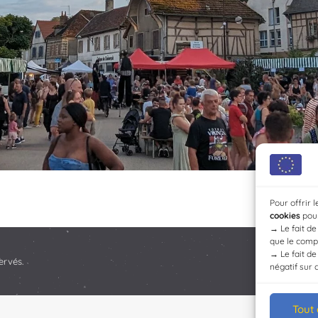
Pour offrir 
cookies
pour
→
Le fait d
que le compo
→
Le fait d
ervés.
négatif sur 
Tout