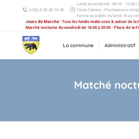
Lundi au vendredi : 08:30 - 12:00 |
(+33).3.25.40.10.46
Toute l'année : Permanence uniq
Fermé au public du lundi 10 au ven
Jours de Marché
: Tous les lundis matin sous & autour de la H
Marché nocturne du vendredi de 16:00 à 20:00 - Place de la F
La commune
Administratif
Matché noctu