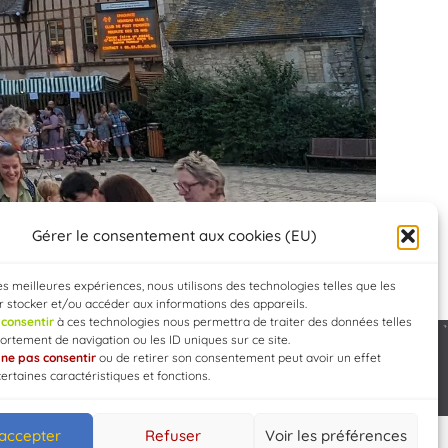
Gérer le consentement aux cookies (EU)
les meilleures expériences, nous utilisons des technologies telles que les
 stocker et/ou accéder aux informations des appareils.
e
consentir
à ces technologies nous permettra de traiter des données telles
rtement de navigation ou les ID uniques sur ce site.
e
ne pas consentir
ou de retirer son consentement peut avoir un effet
Developed by
WEB3-DESIGN
certaines caractéristiques et fonctions.
 accepter
Refuser
Voir les préférences