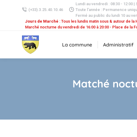
Lundi au vendredi : 08:30 - 12:00 |
(+33).3.25.40.10.46
Toute l'année : Permanence uniq
Fermé au public du lundi 10 au ven
Jours de Marché
: Tous les lundis matin sous & autour de la H
Marché nocturne du vendredi de 16:00 à 20:00 - Place de la F
La commune
Administratif
Matché noctu