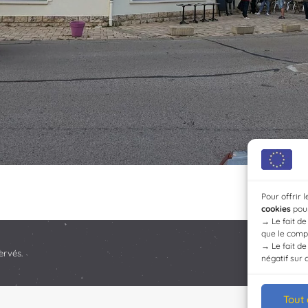
Pour offrir 
cookies
pour
→
Le fait d
que le compo
→
Le fait d
ervés.
négatif sur 
Tout