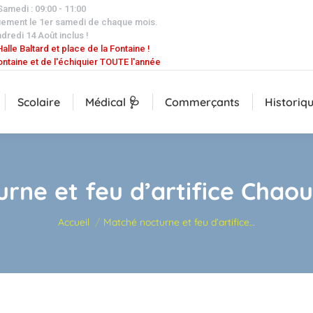
 Samedi : 09:00 - 11:00
uement le 1er samedi de chaque mois.
dredi 14 Août inclus !
alle Baltard et place de la Fontaine !
ontaine et de l'échiquier TOUTE l'année
Scolaire
Médical 🩺
Commerçants
Historiq
rne et feu d’artifice Chaou
Vous êtes ici :
Accueil
Matché nocturne et feu d’artifice…