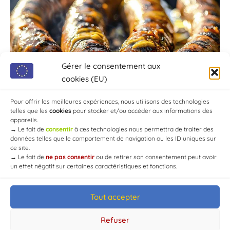
Gérer le consentement aux
cookies (EU)
Pour offrir les meilleures expériences, nous utilisons des technologies
telles que les
cookies
pour stocker et/ou accéder aux informations des
appareils.
→
Le fait de
consentir
à ces technologies nous permettra de traiter des
données telles que le comportement de navigation ou les ID uniques sur
ce site.
→
Le fait de
ne pas consentir
ou de retirer son consentement peut avoir
un effet négatif sur certaines caractéristiques et fonctions.
Tout accepter
© Mairie de Chaource [2004-2024] | Tous droits réservés.
Developed by
WEB3-DESIGN
Refuser