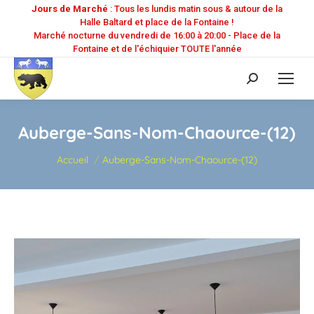
Jours de Marché
: Tous les lundis matin sous & autour de la
Halle Baltard et place de la Fontaine !
Marché nocturne du vendredi de 16:00 à 20:00 - Place de la
Fontaine et de l'échiquier TOUTE l'année
Recherche
:
Auberge-Sans-Nom-Chaource-(12)
Vous êtes ici :
Accueil
Auberge-Sans-Nom-Chaource-(12)