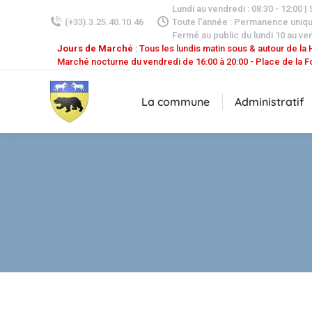
Lundi au vendredi : 08:30 - 12:00 |
(+33).3.25.40.10.46
Toute l'année : Permanence uniq
Fermé au public du lundi 10 au ven
Jours de Marché
: Tous les lundis matin sous & autour de la H
Marché nocturne du vendredi de 16:00 à 20:00 - Place de la F
La commune
Administratif