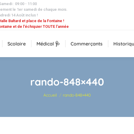
 Samedi : 09:00 - 11:00
uement le 1er samedi de chaque mois.
dredi 14 Août inclus !
alle Baltard et place de la Fontaine !
ontaine et de l'échiquier TOUTE l'année
Scolaire
Médical 🩺
Commerçants
Historiq
rando-848×440
Vous êtes ici :
Accueil
rando-848×440