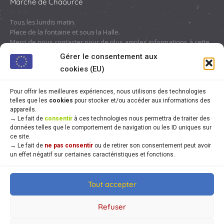
Marché de Chaource
Tous les lundis matin.
Place de la fontaine et sous la Halle.
Merci de nous contacter pour de plus amples informations à cette
adresse :
contact@chaource.fr
ou au 03.25.40.10.46
Gérer le consentement aux
cookies (EU)
Pour offrir les meilleures expériences, nous utilisons des technologies
telles que les
cookies
pour stocker et/ou accéder aux informations des
appareils.
→
Le fait de
consentir
à ces technologies nous permettra de traiter des
données telles que le comportement de navigation ou les ID uniques sur
ce site.
→
Le fait de
ne pas consentir
ou de retirer son consentement peut avoir
un effet négatif sur certaines caractéristiques et fonctions.
Tout accepter
© Mairie de Chaource [2004-2024] | Tous droits réservés.
Developed by
WEB3-DESIGN
Refuser