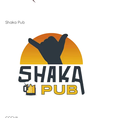
Shaka Pub
CCCVA