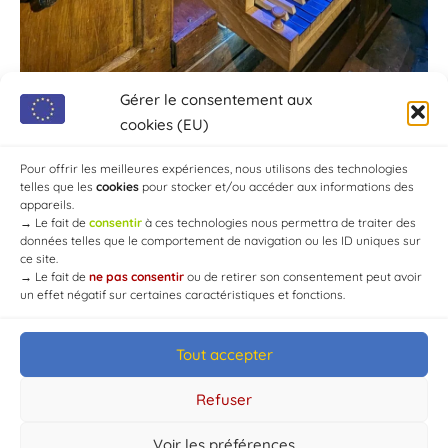
Gérer le consentement aux
cookies (EU)
Pour offrir les meilleures expériences, nous utilisons des technologies
telles que les
cookies
pour stocker et/ou accéder aux informations des
appareils.
→
Le fait de
consentir
à ces technologies nous permettra de traiter des
données telles que le comportement de navigation ou les ID uniques sur
ce site.
→
Le fait de
ne pas consentir
ou de retirer son consentement peut avoir
un effet négatif sur certaines caractéristiques et fonctions.
Tout accepter
© Mairie de Chaource [2004-2024] | Tous droits réservés.
Developed by
WEB3-DESIGN
Refuser
Voir les préférences