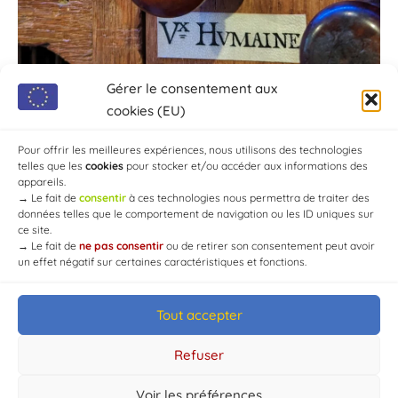
Gérer le consentement aux
cookies (EU)
Pour offrir les meilleures expériences, nous utilisons des technologies
telles que les
cookies
pour stocker et/ou accéder aux informations des
appareils.
→
Le fait de
consentir
à ces technologies nous permettra de traiter des
données telles que le comportement de navigation ou les ID uniques sur
ce site.
→
Le fait de
ne pas consentir
ou de retirer son consentement peut avoir
un effet négatif sur certaines caractéristiques et fonctions.
Tout accepter
© Mairie de Chaource [2004-2024] | Tous droits réservés.
Developed by
WEB3-DESIGN
Refuser
Voir les préférences