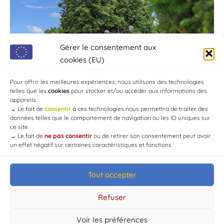
Gérer le consentement aux
cookies (EU)
Pour offrir les meilleures expériences, nous utilisons des technologies
telles que les
cookies
pour stocker et/ou accéder aux informations des
appareils.
→
Le fait de
consentir
à ces technologies nous permettra de traiter des
données telles que le comportement de navigation ou les ID uniques sur
ce site.
→
Le fait de
ne pas consentir
ou de retirer son consentement peut avoir
un effet négatif sur certaines caractéristiques et fonctions.
Tout accepter
© Mairie de Chaource [2004-2024] | Tous droits réservés.
Developed by
WEB3-DESIGN
Refuser
Voir les préférences