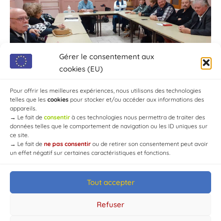
Gérer le consentement aux
cookies (EU)
Pour offrir les meilleures expériences, nous utilisons des technologies
telles que les
cookies
pour stocker et/ou accéder aux informations des
appareils.
→
Le fait de
consentir
à ces technologies nous permettra de traiter des
données telles que le comportement de navigation ou les ID uniques sur
ce site.
→
Le fait de
ne pas consentir
ou de retirer son consentement peut avoir
un effet négatif sur certaines caractéristiques et fonctions.
Tout accepter
© Mairie de Chaource [2004-2024] | Tous droits réservés.
Developed by
WEB3-DESIGN
Refuser