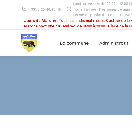
Lundi au vendredi : 08:30 - 12:00 |
(+33).3.25.40.10.46
Toute l'année : Permanence uniq
Fermé au public du lundi 10 au ven
Jours de Marché
: Tous les lundis matin sous & autour de la H
Marché nocturne du vendredi de 16:00 à 20:00 - Place de la F
La commune
Administratif