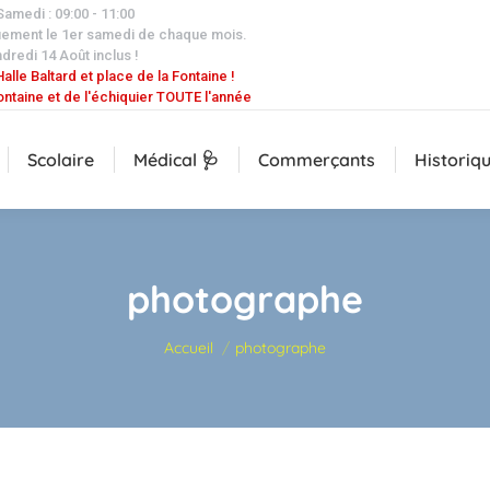
 Samedi : 09:00 - 11:00
uement le 1er samedi de chaque mois.
dredi 14 Août inclus !
alle Baltard et place de la Fontaine !
ontaine et de l'échiquier TOUTE l'année
Scolaire
Médical 🩺
Commerçants
Historiq
photographe
Vous êtes ici :
Accueil
photographe