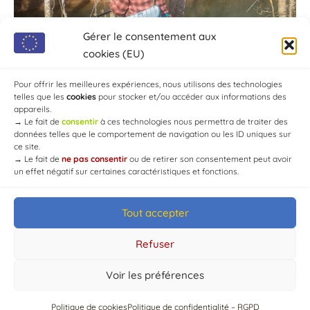
Gérer le consentement aux
cookies (EU)
Pour offrir les meilleures expériences, nous utilisons des technologies
telles que les
cookies
pour stocker et/ou accéder aux informations des
Société de pêche de Chaource
appareils.
→
Le fait de
consentir
à ces technologies nous permettra de traiter des
données telles que le comportement de navigation ou les ID uniques sur
ce site.
→
Le fait de
ne pas consentir
ou de retirer son consentement peut avoir
un effet négatif sur certaines caractéristiques et fonctions.
Tout accepter
© Mairie de Chaource [2004-2024] | Tous droits réservés.
Developed by
WEB3-DESIGN
Refuser
Voir les préférences
Politique de cookies
Politique de confidentialité – RGPD