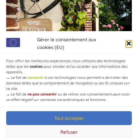
Gérer le consentement aux
cookies (EU)
Pour offrir les meilleures expériences, nous utilisons des technologies
telles que les
cookies
pour stocker et/ou accéder aux informations des
appareils.
→
Le fait de
consentir
à ces technologies nous permettra de traiter des
données telles que le comportement de navigation ou les ID uniques sur
ce site.
→
Le fait de
ne pas consentir
ou de retirer son consentement peut avoir
un effet négatif sur certaines caractéristiques et fonctions.
Tout accepter
© Mairie de Chaource [2004-2024] | Tous droits réservés.
Developed by
WEB3-DESIGN
Refuser