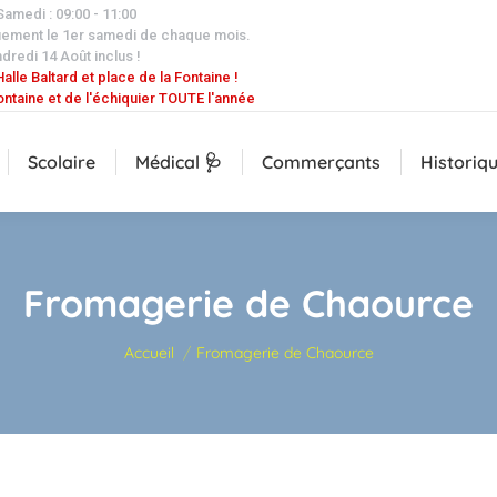
 Samedi : 09:00 - 11:00
uement le 1er samedi de chaque mois.
dredi 14 Août inclus !
alle Baltard et place de la Fontaine !
ontaine et de l'échiquier TOUTE l'année
Scolaire
Médical 🩺
Commerçants
Historiq
Fromagerie de Chaource
Vous êtes ici :
Accueil
Fromagerie de Chaource