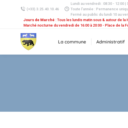
Lundi au vendredi : 08:30 - 12:00 |
(+33).3.25.40.10.46
Toute l'année : Permanence uniq
Fermé au public du lundi 10 au ven
Jours de Marché
: Tous les lundis matin sous & autour de la H
Marché nocturne du vendredi de 16:00 à 20:00 - Place de la F
La commune
Administratif