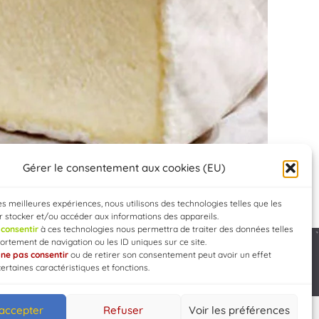
Gérer le consentement aux cookies (EU)
les meilleures expériences, nous utilisons des technologies telles que les
 stocker et/ou accéder aux informations des appareils.
e
consentir
à ces technologies nous permettra de traiter des données telles
rtement de navigation ou les ID uniques sur ce site.
e
ne pas consentir
ou de retirer son consentement peut avoir un effet
Developed by
WEB3-DESIGN
certaines caractéristiques et fonctions.
 accepter
Refuser
Voir les préférences