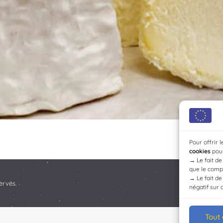
Pour offrir 
cookies
pour
→
Le fait d
que le compo
→
Le fait d
ervés.
négatif sur 
Tout