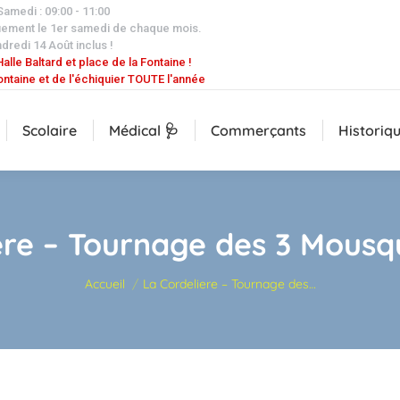
 Samedi : 09:00 - 11:00
uement le 1er samedi de chaque mois.
dredi 14 Août inclus !
alle Baltard et place de la Fontaine !
ontaine et de l'échiquier TOUTE l'année
Scolaire
Médical 🩺
Commerçants
Historiq
ere – Tournage des 3 Mousqu
Vous êtes ici :
Accueil
La Cordeliere – Tournage des…