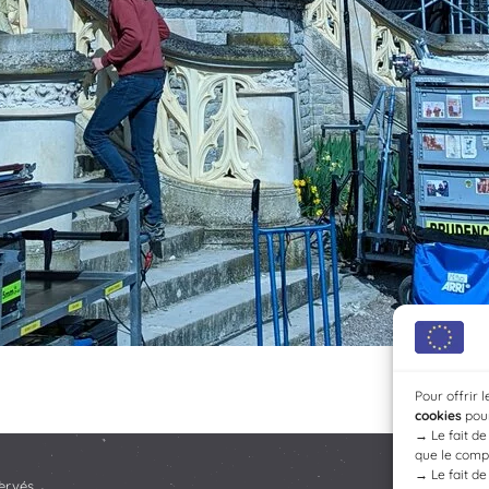
Pour offrir 
cookies
pour
→
Le fait d
que le compo
→
Le fait d
ervés.