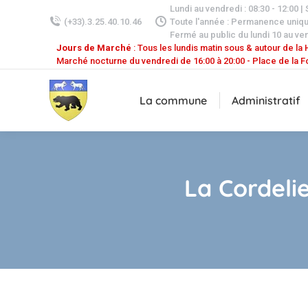
Lundi au vendredi : 08:30 - 12:00 |
(+33).3.25.40.10.46
Toute l'année : Permanence uniq
Fermé au public du lundi 10 au ven
Jours de Marché
: Tous les lundis matin sous & autour de la H
Marché nocturne du vendredi de 16:00 à 20:00 - Place de la F
La commune
Administratif
La Cordeli