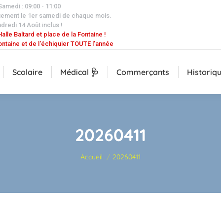
 Samedi : 09:00 - 11:00
uement le 1er samedi de chaque mois.
dredi 14 Août inclus !
alle Baltard et place de la Fontaine !
ontaine et de l'échiquier TOUTE l'année
Scolaire
Médical 🩺
Commerçants
Historiq
20260411
Vous êtes ici :
Accueil
20260411