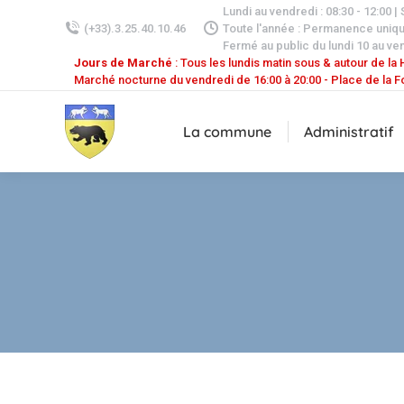
Lundi au vendredi : 08:30 - 12:00 |
(+33).3.25.40.10.46
Toute l'année : Permanence uniq
Fermé au public du lundi 10 au ven
Jours de Marché
: Tous les lundis matin sous & autour de la H
Marché nocturne du vendredi de 16:00 à 20:00 - Place de la F
La commune
Administratif