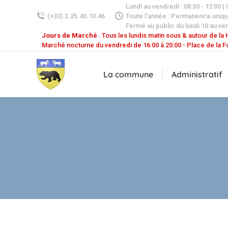
Lundi au vendredi : 08:30 - 12:00 |
(+33).3.25.40.10.46
Toute l'année : Permanence uniq
Fermé au public du lundi 10 au ven
Jours de Marché
: Tous les lundis matin sous & autour de la H
Marché nocturne du vendredi de 16:00 à 20:00 - Place de la F
La commune
Administratif