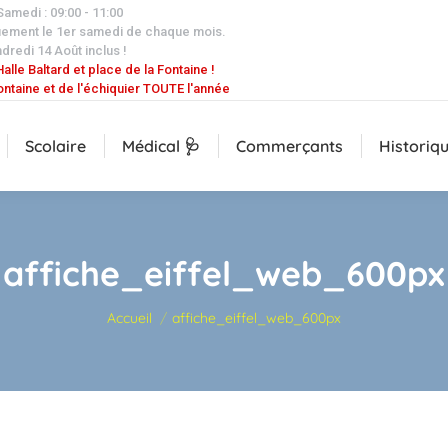
 Samedi : 09:00 - 11:00
uement le 1er samedi de chaque mois.
dredi 14 Août inclus !
alle Baltard et place de la Fontaine !
ontaine et de l'échiquier TOUTE l'année
Scolaire
Médical 🩺
Commerçants
Historiq
affiche_eiffel_web_600px
Vous êtes ici :
Accueil
affiche_eiffel_web_600px