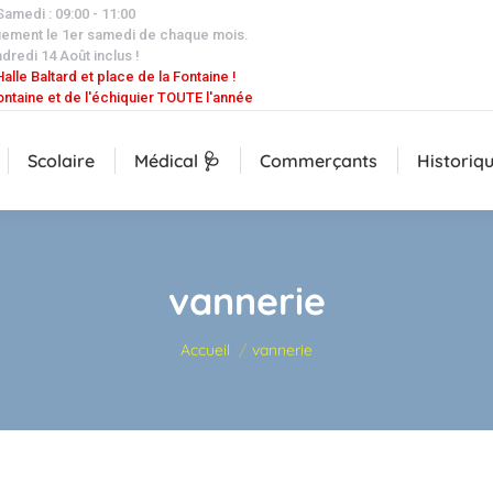
 Samedi : 09:00 - 11:00
uement le 1er samedi de chaque mois.
dredi 14 Août inclus !
alle Baltard et place de la Fontaine !
ontaine et de l'échiquier TOUTE l'année
Scolaire
Médical 🩺
Commerçants
Historiq
vannerie
Vous êtes ici :
Accueil
vannerie