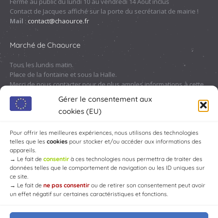
Fermé au public du lundi 10 au vendredi 14 Août inclus
Contact de Jacques affiché sur la porte du secrétariat de mairie !
Mail
:
contact@chaource.fr
Marché de Chaource
Tous les lundis matin.
Place de la fontaine et sous la Halle.
Merci de nous contacter pour de plus amples informations à cette
adresse :
contact@chaource.fr
ou au 03.25.40.10.46
Gérer le consentement aux
cookies (EU)
Pour offrir les meilleures expériences, nous utilisons des technologies
telles que les
cookies
pour stocker et/ou accéder aux informations des
appareils.
→
Le fait de
consentir
à ces technologies nous permettra de traiter des
données telles que le comportement de navigation ou les ID uniques sur
ce site.
→
Le fait de
ne pas consentir
ou de retirer son consentement peut avoir
un effet négatif sur certaines caractéristiques et fonctions.