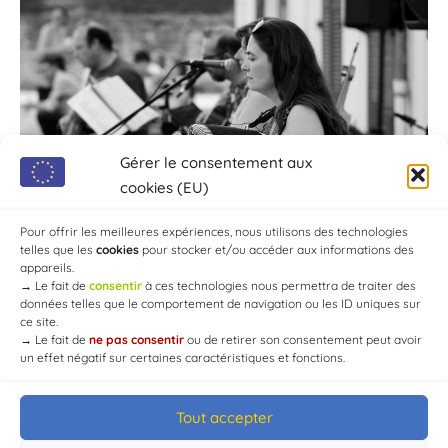
Gérer le consentement aux
cookies (EU)
Pour offrir les meilleures expériences, nous utilisons des technologies
telles que les
cookies
pour stocker et/ou accéder aux informations des
appareils.
→
Le fait de
consentir
à ces technologies nous permettra de traiter des
données telles que le comportement de navigation ou les ID uniques sur
ce site.
→
Le fait de
ne pas consentir
ou de retirer son consentement peut avoir
un effet négatif sur certaines caractéristiques et fonctions.
Tout accepter
© Mairie de Chaource [2004-2024] | Tous droits réservés.