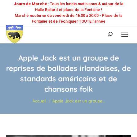
Jours de Marché
: Tous les lundis matin sous & autour de la
Halle Baltard et place de la Fontaine !
Marché nocturne du vendredi de 16:00 à 20:00 - Place de la
Fontaine et de l'échiquier TOUTE l'année
Recherche
:
Apple Jack est un groupe de
reprises de ballades irlandaises, de
standards américains et de
chansons folk
Vous êtes ici :
Accueil
Apple Jack est un groupe…