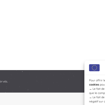
Pour offrir 
ervés.
cookies
pour
→
Le fait d
que le compo
→
Le fait d
négatif sur 