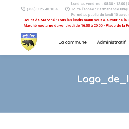
Lundi au vendredi : 08:30 - 12:00 |
(+33).3.25.40.10.46
Toute l'année : Permanence uniq
Fermé au public du lundi 10 au ven
Jours de Marché
: Tous les lundis matin sous & autour de la H
Marché nocturne du vendredi de 16:00 à 20:00 - Place de la F
La commune
Administratif
Logo_de_l