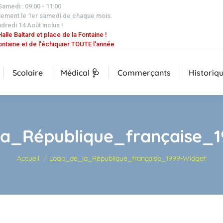
 Samedi : 09:00 - 11:00
uement le 1er samedi de chaque mois.
dredi 14 Août inclus !
alle Baltard et place de la Fontaine !
ontaine et de l'échiquier TOUTE l'année
Scolaire
Médical 🩺
Commerçants
Historiq
a_République_française_1
Vous êtes ici :
Accueil
Logo_de_la_République_française_1999-Widget