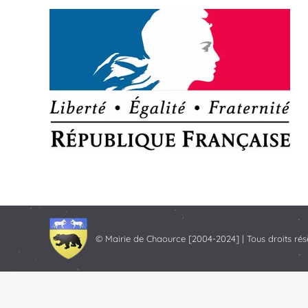
© Mairie de Chaource [2004-2024] | Tous droits rés