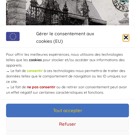
Gérer le consentement aux
cookies (EU)
Pour offrir les meilleures expériences, nous utilisons des technologies
telles que les
cookies
pour stocker et/ou accéder aux informations des
appareils.
→
Le fait de
consentir
à ces technologies nous permettra de traiter des
données telles que le comportement de navigation ou les ID uniques sur
ce site.
→
Le fait de
ne pas consentir
ou de retirer son consentement peut avoir
un effet négatif sur certaines caractéristiques et fonctions.
Tout accepter
© Mairie de Chaource [2004-2024] | Tous droits réservés.
Developed by
WEB3-DESIGN
Refuser