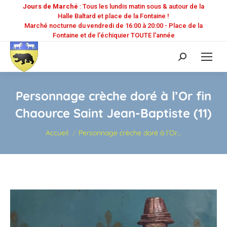
Jours de Marché
: Tous les lundis matin sous & autour de la
Halle Baltard et place de la Fontaine !
Marché nocturne du vendredi de 16:00 à 20:00 - Place de la
Fontaine et de l'échiquier TOUTE l'année
Recherche
:
Personnage crèche doré à l’Or fin
Chaource Saint Jean-Baptiste (11)
Vous êtes ici :
Accueil
Personnage crèche doré à l’Or…