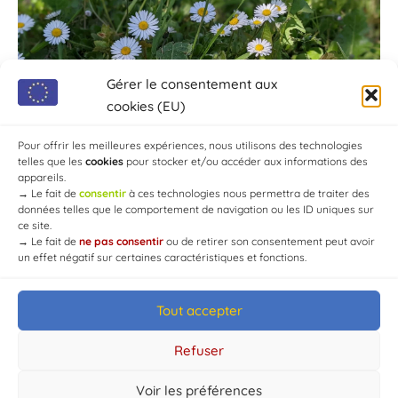
Gérer le consentement aux
cookies (EU)
Pour offrir les meilleures expériences, nous utilisons des technologies
telles que les
cookies
pour stocker et/ou accéder aux informations des
appareils.
→
Le fait de
consentir
à ces technologies nous permettra de traiter des
données telles que le comportement de navigation ou les ID uniques sur
ce site.
→
Le fait de
ne pas consentir
ou de retirer son consentement peut avoir
un effet négatif sur certaines caractéristiques et fonctions.
Tout accepter
© Mairie de Chaource [2004-2024] | Tous droits réservés.
Developed by
WEB3-DESIGN
Refuser
Voir les préférences