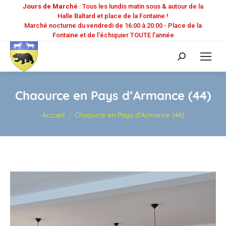
Jours de Marché
: Tous les lundis matin sous & autour de la
Halle Baltard et place de la Fontaine !
Marché nocturne du vendredi de 16:00 à 20:00 - Place de la
Fontaine et de l'échiquier TOUTE l'année
Recherche
:
Chaource en Pays d’Armance (44)
Vous êtes ici :
Accueil
Chaource en Pays d’Armance (44)