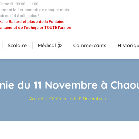
 Samedi : 09:00 - 11:00
uement le 1er samedi de chaque mois.
dredi 14 Août inclus !
alle Baltard et place de la Fontaine !
ontaine et de l'échiquier TOUTE l'année
Scolaire
Médical 🩺
Commerçants
Historiq
ie du 11 Novembre à Chaou
Vous êtes ici :
Accueil
Cérémonie du 11 Novembre à…