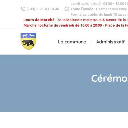
Lundi au vendredi : 08:30 - 12:00 |
(+33).3.25.40.10.46
Toute l'année : Permanence uniq
Fermé au public du lundi 10 au ven
Jours de Marché
: Tous les lundis matin sous & autour de la H
Marché nocturne du vendredi de 16:00 à 20:00 - Place de la F
La commune
Administratif
Cérémon