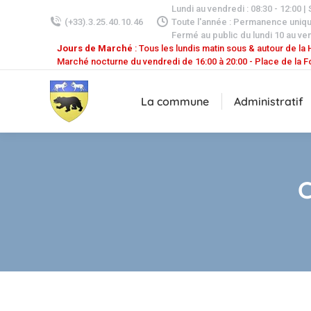
Lundi au vendredi : 08:30 - 12:00 |
(+33).3.25.40.10.46
Toute l'année : Permanence uniq
Fermé au public du lundi 10 au ven
Jours de Marché
: Tous les lundis matin sous & autour de la H
Marché nocturne du vendredi de 16:00 à 20:00 - Place de la F
La commune
Administratif
C