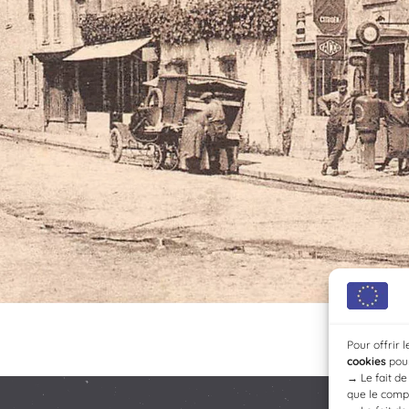
Pour offrir 
cookies
pour
→
Le fait d
que le compo