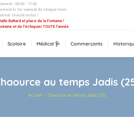
 Samedi : 09:00 - 11:00
uement le 1er samedi de chaque mois.
dredi 14 Août inclus !
alle Baltard et place de la Fontaine !
ontaine et de l'échiquier TOUTE l'année
Scolaire
Médical 🩺
Commerçants
Historiq
haource au temps Jadis (2
Vous êtes ici :
Accueil
Chaource au temps Jadis (25)