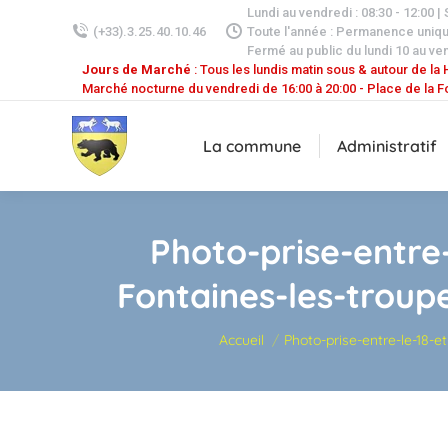
Lundi au vendredi : 08:30 - 12:00 |
(+33).3.25.40.10.46
Toute l'année : Permanence uniq
Fermé au public du lundi 10 au ven
Jours de Marché
: Tous les lundis matin sous & autour de la H
Marché nocturne du vendredi de 16:00 à 20:00 - Place de la F
La commune
Administratif
Photo-prise-entre
Fontaines-les-trou
Vous êtes ici :
Accueil
Photo-prise-entre-le-18-