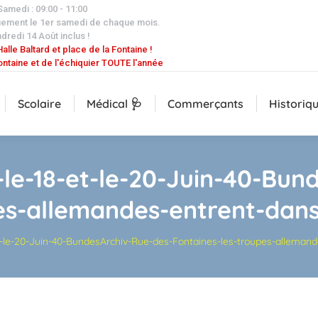
 Samedi : 09:00 - 11:00
uement le 1er samedi de chaque mois.
dredi 14 Août inclus !
alle Baltard et place de la Fontaine !
ontaine et de l'échiquier TOUTE l'année
Scolaire
Médical 🩺
Commerçants
Historiq
-le-18-et-le-20-Juin-40-Bun
pes-allemandes-entrent-dan
et-le-20-Juin-40-BundesArchiv-Rue-des-Fontaines-les-troupes-allema