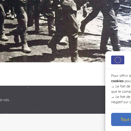
Pour offrir 
cookies
pour
→
Le fait d
que le compo
→
Le fait d
ervés.
négatif sur 
Tout