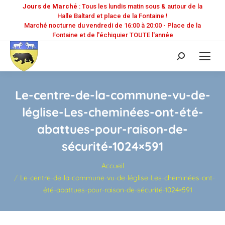
Jours de Marché
: Tous les lundis matin sous & autour de la
Halle Baltard et place de la Fontaine !
Marché nocturne du vendredi de 16:00 à 20:00 - Place de la
Fontaine et de l'échiquier TOUTE l'année
Recherche
:
Le-centre-de-la-commune-vu-de-
léglise-Les-cheminées-ont-été-
abattues-pour-raison-de-
sécurité-1024×591
Vous êtes ici :
Accueil
Le-centre-de-la-commune-vu-de-léglise-Les-cheminées-ont-
été-abattues-pour-raison-de-sécurité-1024×591