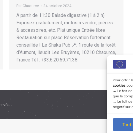
Par
Chaource
24 octobre 2024
A partir de 11:30 Balade digestive (1 à 2 h).
Exposez gratuitement, motos à vendre, pièces
& accessoires, etc. Plat unique Entrée libre
Restauration sur place Réservation fortement
conseillée ! Le Shaka Pub 📍: 1 route de la forêt
d’Aumont, lieudit Les Bruyères, 10210 Chaource,
France Tél : +33.6.20.59.71.38
Pour offrir 
cookies
pour
→
Le fait d
que le compo
→
Le fait d
ervés.
négatif sur 
Tout