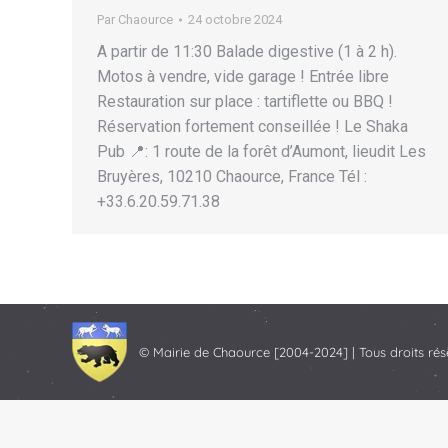
Par
Chaource
24 octobre 2024
A partir de 11:30 Balade digestive (1 à 2 h).
Motos à vendre, vide garage ! Entrée libre
Restauration sur place : tartiflette ou BBQ !
Réservation fortement conseillée ! Le Shaka
Pub 📍: 1 route de la forêt d’Aumont, lieudit Les
Bruyères, 10210 Chaource, France Tél :
+33.6.20.59.71.38
© Mairie de Chaource [2004-2024] | Tous droits rés