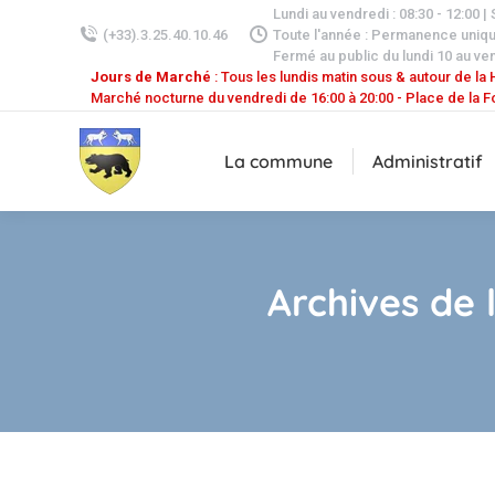
Lundi au vendredi : 08:30 - 12:00 |
(+33).3.25.40.10.46
Toute l'année : Permanence uniq
Fermé au public du lundi 10 au ven
Jours de Marché
: Tous les lundis matin sous & autour de la H
Marché nocturne du vendredi de 16:00 à 20:00 - Place de la F
La commune
Administratif
Archives de l