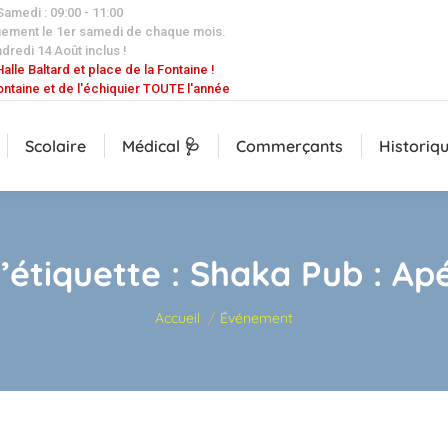
 Samedi : 09:00 - 11:00
uement le 1er samedi de chaque mois.
dredi 14 Août inclus !
alle Baltard et place de la Fontaine !
ontaine et de l'échiquier TOUTE l'année
Scolaire
Médical 🩺
Commerçants
Historiq
’étiquette :
Shaka Pub : Ap
Vous êtes ici :
Accueil
Événement