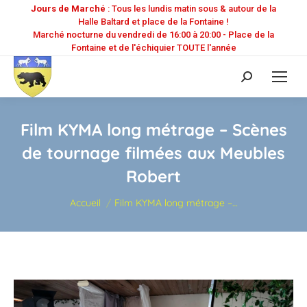
Jours de Marché
: Tous les lundis matin sous & autour de la
Halle Baltard et place de la Fontaine !
Marché nocturne du vendredi de 16:00 à 20:00 - Place de la
Fontaine et de l'échiquier TOUTE l'année
Recherche
:
Film KYMA long métrage – Scènes
de tournage filmées aux Meubles
Robert
Vous êtes ici :
Accueil
Film KYMA long métrage –…