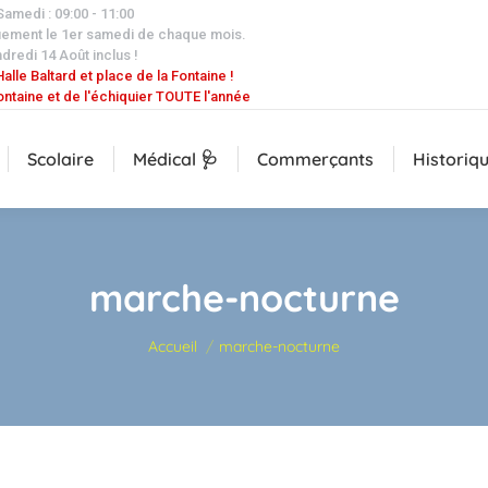
 Samedi : 09:00 - 11:00
uement le 1er samedi de chaque mois.
dredi 14 Août inclus !
alle Baltard et place de la Fontaine !
ontaine et de l'échiquier TOUTE l'année
Scolaire
Médical 🩺
Commerçants
Historiq
marche-nocturne
Vous êtes ici :
Accueil
marche-nocturne