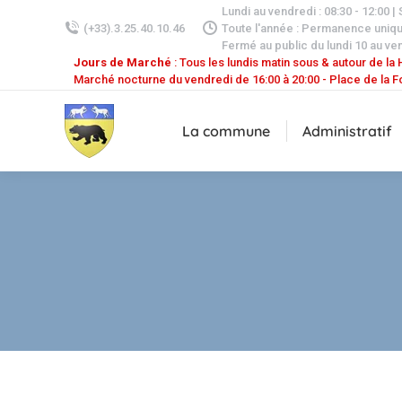
Lundi au vendredi : 08:30 - 12:00 |
(+33).3.25.40.10.46
Toute l'année : Permanence uniq
Fermé au public du lundi 10 au ven
Jours de Marché
: Tous les lundis matin sous & autour de la H
Marché nocturne du vendredi de 16:00 à 20:00 - Place de la F
La commune
Administratif