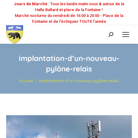
Jours de Marché
: Tous les lundis matin sous & autour de la
Halle Baltard et place de la Fontaine !
Marché nocturne du vendredi de 16:00 à 20:00 - Place de la
Fontaine et de l'échiquier TOUTE l'année
Recherche
:
implantation-d’un-nouveau-
pylône-relais
Vous êtes ici :
Accueil
implantation-d’un-nouveau-pylône-relais