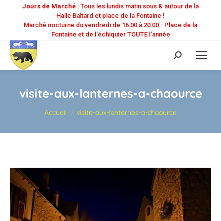
Jours de Marché
: Tous les lundis matin sous & autour de la
Halle Baltard et place de la Fontaine !
Marché nocturne du vendredi de 16:00 à 20:00 - Place de la
Fontaine et de l'échiquier TOUTE l'année
Recherche
:
visite-aux-lanternes-a-chaource
Vous êtes ici :
Accueil
visite-aux-lanternes-a-chaource