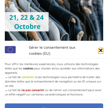
Gérer le consentement aux
cookies (EU)
Pour offrir les meilleures expériences, nous utilisons des technologies
telles que les
cookies
pour stocker et/ou accéder aux informations des
appareils.
→
Le fait de
consentir
à ces technologies nous permettra de traiter des
données telles que le comportement de navigation ou les ID uniques sur
ce site.
→
Le fait de
ne pas consentir
ou de retirer son consentement peut avoir
un effet négatif sur certaines caractéristiques et fonctions.